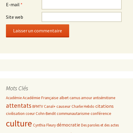
E-mail
*
Site web
Mots Clés
Académie Française
Académie
albert camus
amour
antisémitisme
attentats
citations
causeur
BFMTV
Canal+
Charlie Hebdo
civilisation
communautarisme
conférence
coeur
Cohn-Bendit
culture
démocratie
Cynthia Fleury
Des paroles et des actes