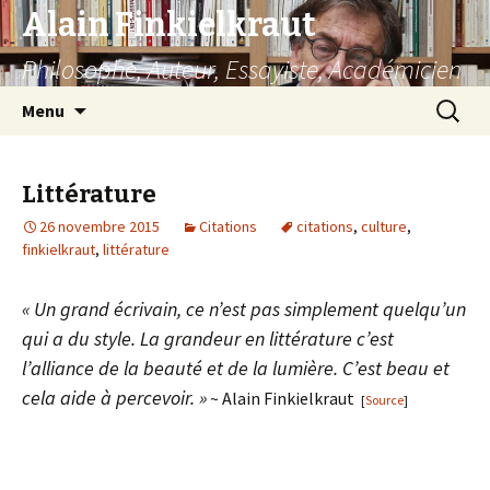
Alain Finkielkraut
Philosophe, Auteur, Essayiste, Académicien
Aller
Recherc
Menu
au
contenu
Littérature
26 novembre 2015
Citations
citations
,
culture
,
finkielkraut
,
littérature
« Un grand écrivain, ce n’est pas simplement quelqu’un
qui a du style. La grandeur en littérature c’est
l’alliance de la beauté et de la lumière. C’est beau et
cela aide à percevoir. »
~ Alain Finkielkraut
[
Source
]