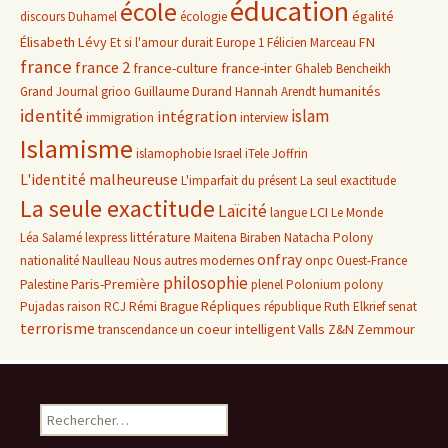
éducation
école
égalité
discours
Duhamel
écologie
Élisabeth Lévy
FN
Et si l'amour durait
Europe 1
Félicien Marceau
france
france 2
france-culture
france-inter
Ghaleb Bencheikh
humanités
Grand Journal
grioo
Guillaume Durand
Hannah Arendt
identité
islam
intégration
immigration
interview
Islamisme
islamophobie
Israel
iTele
Joffrin
L'identité malheureuse
L'imparfait du présent
La seul exactitude
La seule exactitude
Laïcité
LCI
langue
Le Monde
littérature
Léa Salamé
lexpress
Maitena Biraben
Natacha Polony
onfray
nationalité
Naulleau
Nous autres modernes
onpc
Ouest-France
philosophie
Paris-Première
Palestine
plenel
Polonium
polony
Répliques
Pujadas
raison
RCJ
Rémi Brague
république
Ruth Elkrief
senat
terrorisme
un coeur intelligent
Valls
Z&N
Zemmour
transcendance
Rechercher :