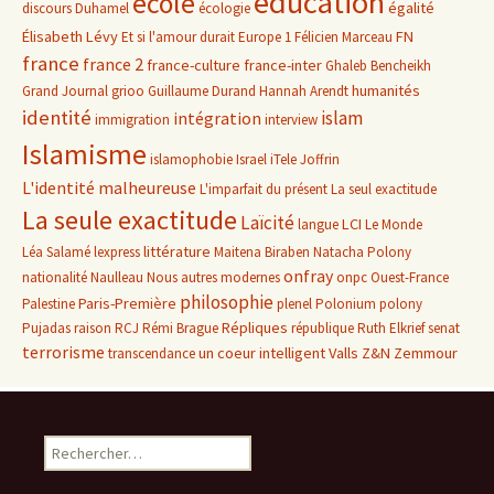
éducation
école
égalité
discours
Duhamel
écologie
Élisabeth Lévy
FN
Et si l'amour durait
Europe 1
Félicien Marceau
france
france 2
france-culture
france-inter
Ghaleb Bencheikh
humanités
Grand Journal
grioo
Guillaume Durand
Hannah Arendt
identité
islam
intégration
immigration
interview
Islamisme
islamophobie
Israel
iTele
Joffrin
L'identité malheureuse
L'imparfait du présent
La seul exactitude
La seule exactitude
Laïcité
LCI
langue
Le Monde
littérature
Léa Salamé
lexpress
Maitena Biraben
Natacha Polony
onfray
nationalité
Naulleau
Nous autres modernes
onpc
Ouest-France
philosophie
Paris-Première
Palestine
plenel
Polonium
polony
Répliques
Pujadas
raison
RCJ
Rémi Brague
république
Ruth Elkrief
senat
terrorisme
un coeur intelligent
Valls
Z&N
Zemmour
transcendance
Rechercher :