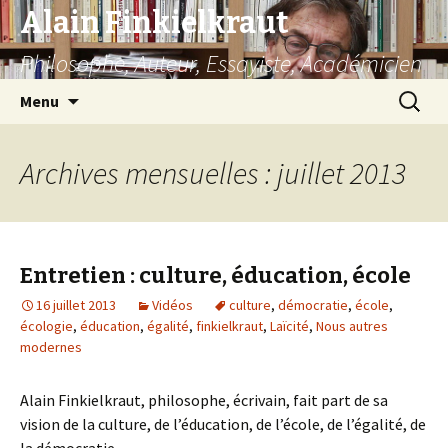
Alain Finkielkraut
Philosophe, Auteur, Essayiste, Académicien
Aller
Recherc
Menu
au
contenu
Archives mensuelles : juillet 2013
Entretien : culture, éducation, école
16 juillet 2013
Vidéos
culture
,
démocratie
,
école
,
écologie
,
éducation
,
égalité
,
finkielkraut
,
Laïcité
,
Nous autres
modernes
Alain Finkielkraut, philosophe, écrivain, fait part de sa
vision de la culture, de l’éducation, de l’école, de l’égalité, de