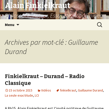
Alain Finkielkraut
Philosophe, Auteur, Essayiste, Académicien
Aller
Recherc
Menu
au
contenu
Archives par mot-clé : Guillaume
Durand
Finkielkraut – Durand – Radio
Classique
15 octobre 2015
Vidéos
finkielkraut
,
Guillaume Durand
,
La seule exactitude
,
LCI
A 8h15, Alain Finkielkraut est l’invité politique de Guillaume