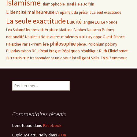
Islamisme
islamophobie
Israel
iTele
Joffrin
L'identité malheureuse
L'imparfait du présent
La seul exactitude
La seule exactitude
Laïcité
LCI
langue
Le Monde
littérature
Léa Salamé
lexpress
Maitena Biraben
Natacha Polony
onfray
nationalité
Naulleau
Nous autres modernes
onpc
Ouest-France
philosophie
Paris-Première
Palestine
plenel
Polonium
polony
Répliques
Pujadas
raison
RCJ
Rémi Brague
république
Ruth Elkrief
senat
terrorisme
un coeur intelligent
Valls
Z&N
Zemmour
transcendance
Rechercher :
Commentaires récents
beneteaud
dans
Facebook
Duplouy-Patru Nelly
dans
« On