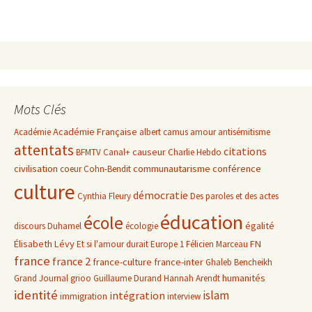
Mots Clés
Académie Française
Académie
albert camus
amour
antisémitisme
attentats
citations
causeur
BFMTV
Canal+
Charlie Hebdo
civilisation
communautarisme
conférence
coeur
Cohn-Bendit
culture
démocratie
Cynthia Fleury
Des paroles et des actes
éducation
école
égalité
discours
Duhamel
écologie
Élisabeth Lévy
FN
Et si l'amour durait
Europe 1
Félicien Marceau
france
france 2
france-culture
france-inter
Ghaleb Bencheikh
humanités
Grand Journal
grioo
Guillaume Durand
Hannah Arendt
identité
islam
intégration
immigration
interview