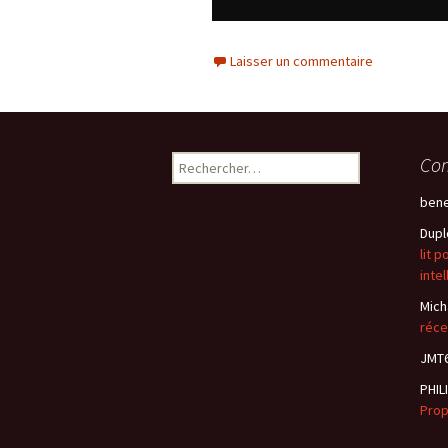
Laisser un commentaire
Rechercher :
Com
ben
Dupl
lit 
intel
Mich
réce
JMT
PHIL
Pro