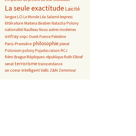
La seule exactitude
Laïcité
LCI
langue
Le Monde
Léa Salamé
lexpress
littérature
Maitena Biraben
Natacha Polony
nationalité
Naulleau
Nous autres modernes
onfray
onpc
Ouest-France
Palestine
philosophie
Paris-Première
plenel
Polonium
polony
Pujadas
raison
RCJ
Répliques
Rémi Brague
république
Ruth Elkrief
terrorisme
senat
transcendance
un coeur intelligent
Valls
Z&N
Zemmour