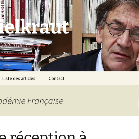
ielkraut
 Académicien
Liste des articles
Contact
cadémie Française
e réception à