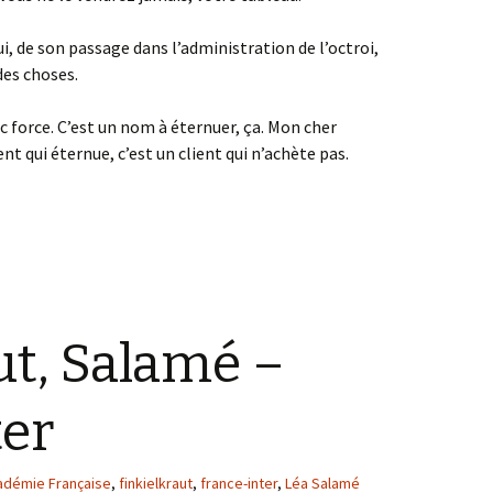
ui, de son passage dans l’administration de l’octroi,
des choses.
ec force. C’est un nom à éternuer, ça. Mon cher
ent qui éternue, c’est un client qui n’achète pas.
 réception à l’Académie
ut, Salamé –
ter
adémie Française
,
finkielkraut
,
france-inter
,
Léa Salamé