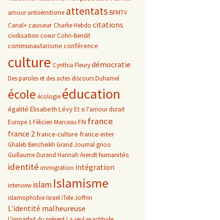
attentats
amour
antisémitisme
BFMTV
citations
causeur
Canal+
Charlie Hebdo
civilisation
coeur
Cohn-Bendit
communautarisme
conférence
culture
démocratie
Cynthia Fleury
Des paroles et des actes
discours
Duhamel
éducation
école
écologie
égalité
Élisabeth Lévy
Et si l'amour durait
france
FN
Europe 1
Félicien Marceau
france 2
france-culture
france-inter
Ghaleb Bencheikh
Grand Journal
grioo
humanités
Guillaume Durand
Hannah Arendt
identité
intégration
immigration
Islamisme
islam
interview
islamophobie
Israel
iTele
Joffrin
L'identité malheureuse
L'imparfait du présent
La seul exactitude