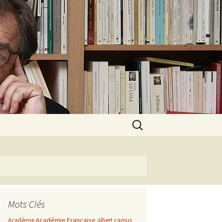
Rechercher :
Mots Clés
Académie Française
Académie
albert camus