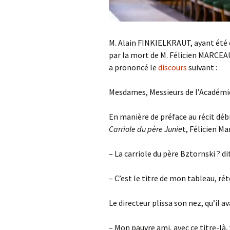
M. Alain FINKIELKRAUT, ayant été é
par la mort de M. Félicien MARCEAU,
a prononcé le
discours
suivant :
Mesdames, Messieurs de l’Académi
En manière de préface au récit débr
Carriole du père Junie
t, Félicien Ma
– La carriole du père Bztornski ? dit
– C’est le titre de mon tableau, ré
Le directeur plissa son nez, qu’il av
– Mon pauvre ami, avec ce titre-là,