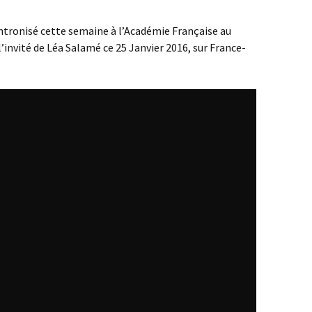
intronisé cette semaine à l’Académie Française au
l’invité de Léa Salamé ce 25 Janvier 2016, sur France-