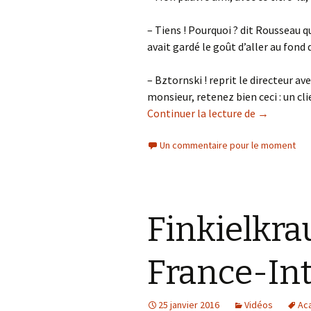
– Tiens ! Pourquoi ? dit Rousseau q
avait gardé le goût d’aller au fond 
– Bztornski ! reprit le directeur av
monsieur, retenez bien ceci : un cli
Discours de
Continuer la lecture de
→
Un commentaire pour le moment
Finkielkra
France-In
25 janvier 2016
Vidéos
Ac