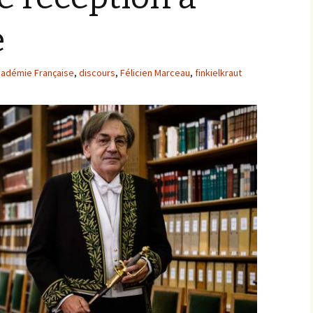
e
adémie Française
,
discours
,
Félicien Marceau
,
finkielkraut