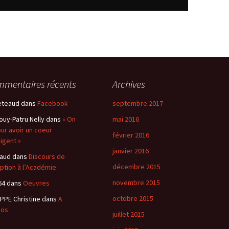
mentaires récents
Archives
eteaud
dans
Facebook
septembre 2017
ouy-Patru Nelly
dans
« On
mai 2016
pour avoir un coeur
février 2016
ligent »
janvier 2016
aud
dans
Discours de
décembre 2015
ption à l’Académie
novembre 2015
64
dans
Oeuvres
octobre 2015
IPPE Christine
dans
A
pos
juillet 2015