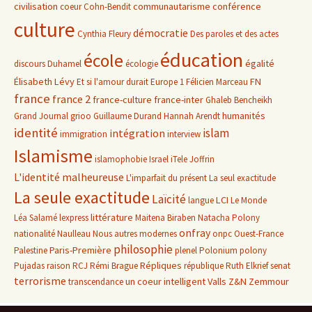
civilisation
communautarisme
conférence
coeur
Cohn-Bendit
culture
démocratie
Cynthia Fleury
Des paroles et des actes
éducation
école
égalité
discours
Duhamel
écologie
Élisabeth Lévy
FN
Et si l'amour durait
Europe 1
Félicien Marceau
france
france 2
france-culture
france-inter
Ghaleb Bencheikh
humanités
Grand Journal
grioo
Guillaume Durand
Hannah Arendt
identité
islam
intégration
immigration
interview
Islamisme
islamophobie
Israel
iTele
Joffrin
L'identité malheureuse
L'imparfait du présent
La seul exactitude
La seule exactitude
Laïcité
LCI
langue
Le Monde
littérature
Léa Salamé
lexpress
Maitena Biraben
Natacha Polony
onfray
nationalité
Naulleau
Nous autres modernes
onpc
Ouest-France
philosophie
Paris-Première
Palestine
plenel
Polonium
polony
Répliques
Pujadas
raison
RCJ
Rémi Brague
république
Ruth Elkrief
senat
terrorisme
un coeur intelligent
Valls
Z&N
Zemmour
transcendance