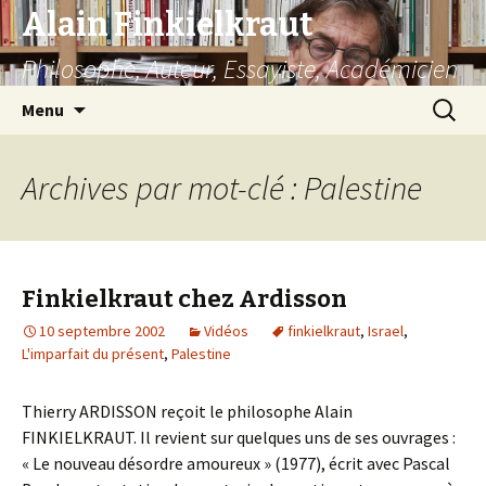
Alain Finkielkraut
Philosophe, Auteur, Essayiste, Académicien
Aller
Recherc
Menu
au
contenu
Archives par mot-clé : Palestine
Finkielkraut chez Ardisson
10 septembre 2002
Vidéos
finkielkraut
,
Israel
,
L'imparfait du présent
,
Palestine
Thierry ARDISSON reçoit le philosophe Alain
FINKIELKRAUT. Il revient sur quelques uns de ses ouvrages :
« Le nouveau désordre amoureux » (1977), écrit avec Pascal