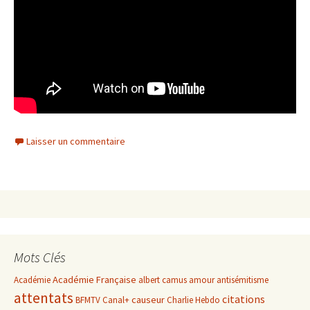
Laisser un commentaire
Mots Clés
Académie Française
Académie
albert camus
amour
antisémitisme
attentats
citations
causeur
BFMTV
Canal+
Charlie Hebdo