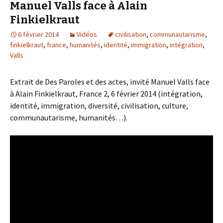
Manuel Valls face à Alain
Finkielkraut
6 février 2014
Vidéos
civilisation
,
communautarisme
,
finkielkraut
,
france
,
humanités
,
identité
,
immigration
,
intégration
,
Valls
Extrait de Des Paroles et des actes, invité Manuel Valls face
à Alain Finkielkraut, France 2, 6 février 2014 (intégration,
identité, immigration, diversité, civilisation, culture,
communautarisme, humanités…).