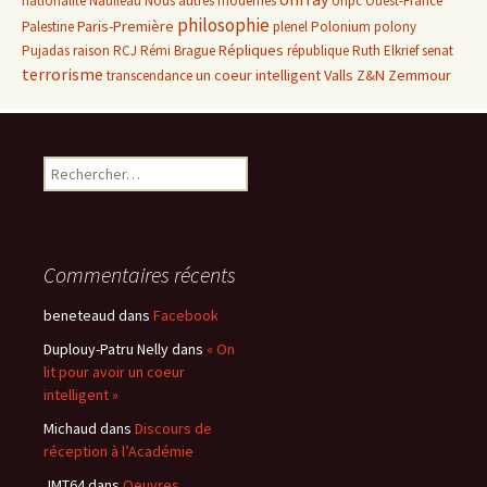
nationalité
Naulleau
Nous autres modernes
onpc
Ouest-France
philosophie
Paris-Première
Palestine
plenel
Polonium
polony
Répliques
Pujadas
raison
RCJ
Rémi Brague
république
Ruth Elkrief
senat
terrorisme
un coeur intelligent
Valls
Z&N
Zemmour
transcendance
Rechercher :
Commentaires récents
beneteaud
dans
Facebook
Duplouy-Patru Nelly
dans
« On
lit pour avoir un coeur
intelligent »
Michaud
dans
Discours de
réception à l’Académie
JMT64
dans
Oeuvres