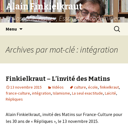
Alain Finkielkraut
Philosophe, Auteur, Essayiste, Académicien
Aller
Recherc
Menu
au
contenu
Archives par mot-clé : intégration
Finkielkraut – L’invité des Matins
13 novembre 2015
Vidéos
culture
,
école
,
finkielkraut
,
france-culture
,
intégration
,
Islamisme
,
La seul exactitude
,
Laïcité
,
Répliques
Alain Finkielkraut, invité des Matins sur France-Culture pour
les 30 ans de « Répliques », le 13 novembre 2015.