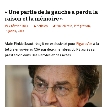
« Une partie de la gauche a perdu la
raison et la mémoire »
7 février 2014
Articles
finkielkraut
,
intégration
,
Pujadas
,
Valls
Alain Finkielkraut réagit en exclusivité pour
FigaroVox
à la
lettre envoyée au CSA par deux membres du PS après sa
prestation dans Des Paroles et des Actes.