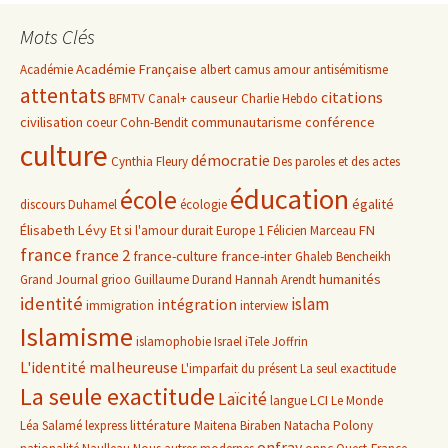
Mots Clés
Académie Française
Académie
albert camus
amour
antisémitisme
attentats
citations
causeur
BFMTV
Canal+
Charlie Hebdo
civilisation
communautarisme
conférence
coeur
Cohn-Bendit
culture
démocratie
Cynthia Fleury
Des paroles et des actes
éducation
école
égalité
discours
Duhamel
écologie
Élisabeth Lévy
FN
Et si l'amour durait
Europe 1
Félicien Marceau
france
france 2
france-culture
france-inter
Ghaleb Bencheikh
humanités
Grand Journal
grioo
Guillaume Durand
Hannah Arendt
identité
islam
intégration
immigration
interview
Islamisme
islamophobie
Israel
iTele
Joffrin
L'identité malheureuse
L'imparfait du présent
La seul exactitude
La seule exactitude
Laïcité
LCI
langue
Le Monde
littérature
Léa Salamé
lexpress
Maitena Biraben
Natacha Polony
onfray