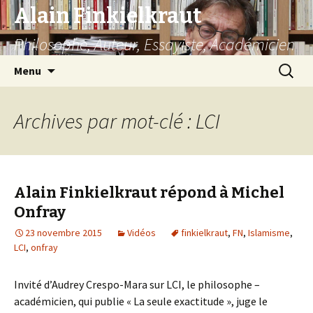
Alain Finkielkraut
Philosophe, Auteur, Essayiste, Académicien
Aller
Recherc
Menu
au
contenu
Archives par mot-clé : LCI
Alain Finkielkraut répond à Michel
Onfray
23 novembre 2015
Vidéos
finkielkraut
,
FN
,
Islamisme
,
LCI
,
onfray
Invité d’Audrey Crespo-Mara sur LCI, le philosophe –
académicien, qui publie « La seule exactitude », juge le