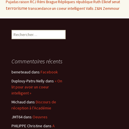
Répliques
Pujadas
raison
RCJ
Rémi Brague
république
Ruth Elkrief
senat
terrorisme
un coeur intelligent
Valls
Z&N
Zemmour
transcendance
Rechercher :
Commentaires récents
beneteaud
dans
Facebook
Duplouy-Patru Nelly
dans
« On
lit pour avoir un coeur
intelligent »
Michaud
dans
Discours de
réception à l’Académie
JMT64
dans
Oeuvres
PHILIPPE Christine
dans
A