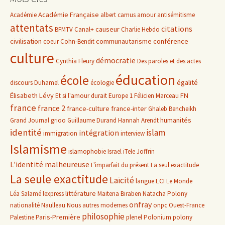
Académie Française
Académie
albert camus
amour
antisémitisme
attentats
citations
causeur
BFMTV
Canal+
Charlie Hebdo
civilisation
communautarisme
conférence
coeur
Cohn-Bendit
culture
démocratie
Cynthia Fleury
Des paroles et des actes
éducation
école
égalité
discours
Duhamel
écologie
Élisabeth Lévy
FN
Et si l'amour durait
Europe 1
Félicien Marceau
france
france 2
france-culture
france-inter
Ghaleb Bencheikh
humanités
Grand Journal
grioo
Guillaume Durand
Hannah Arendt
identité
islam
intégration
immigration
interview
Islamisme
islamophobie
Israel
iTele
Joffrin
L'identité malheureuse
L'imparfait du présent
La seul exactitude
La seule exactitude
Laïcité
LCI
langue
Le Monde
littérature
Léa Salamé
lexpress
Maitena Biraben
Natacha Polony
onfray
nationalité
Naulleau
Nous autres modernes
onpc
Ouest-France
philosophie
Paris-Première
Palestine
plenel
Polonium
polony