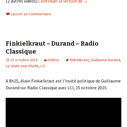
Alain Finkielkraut rép
(2 autres vidéos)
Continuer la lecture de
→
Laisser un commentaire
Finkielkraut – Durand – Radio
Classique
15 octobre 2015
Vidéos
finkielkraut
,
Guillaume Durand
,
La seule exactitude
,
LCI
A 8h15, Alain Finkielkraut est l’invité politique de Guillaume
Durand sur Radio Classique avec LCI, 15 octobre 2015