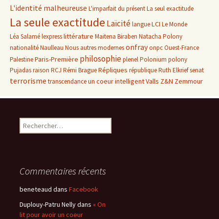
L'identité malheureuse
L'imparfait du présent
La seul exactitude
La seule exactitude
Laïcité
LCI
langue
Le Monde
littérature
Léa Salamé
lexpress
Maitena Biraben
Natacha Polony
onfray
nationalité
Naulleau
Nous autres modernes
onpc
Ouest-France
philosophie
Paris-Première
Palestine
plenel
Polonium
polony
Répliques
Pujadas
raison
RCJ
Rémi Brague
république
Ruth Elkrief
senat
terrorisme
un coeur intelligent
Valls
Z&N
Zemmour
transcendance
Rechercher :
Commentaires récents
beneteaud
dans
Facebook
Duplouy-Patru Nelly
dans
« On
lit pour avoir un coeur