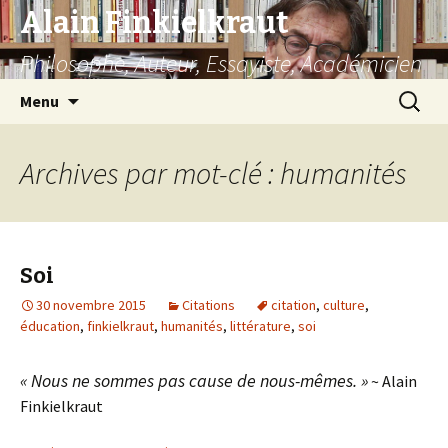
Alain Finkielkraut
Philosophe, Auteur, Essayiste, Académicien
Aller
Recherc
Menu
au
contenu
Archives par mot-clé : humanités
Soi
30 novembre 2015
Citations
citation
,
culture
,
éducation
,
finkielkraut
,
humanités
,
littérature
,
soi
« Nous ne sommes pas cause de nous-mêmes. »
~ Alain
Finkielkraut