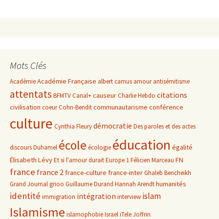
Mots Clés
Académie Française
Académie
albert camus
amour
antisémitisme
attentats
citations
causeur
BFMTV
Canal+
Charlie Hebdo
civilisation
communautarisme
conférence
coeur
Cohn-Bendit
culture
démocratie
Cynthia Fleury
Des paroles et des actes
éducation
école
égalité
discours
Duhamel
écologie
Élisabeth Lévy
FN
Et si l'amour durait
Europe 1
Félicien Marceau
france
france 2
france-culture
france-inter
Ghaleb Bencheikh
humanités
Grand Journal
grioo
Guillaume Durand
Hannah Arendt
identité
islam
intégration
immigration
interview
Islamisme
islamophobie
Israel
iTele
Joffrin