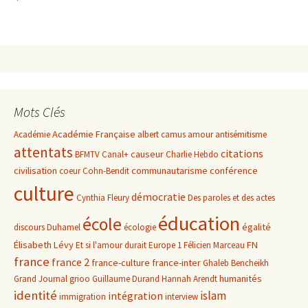
Mots Clés
Académie Française
Académie
albert camus
amour
antisémitisme
attentats
citations
causeur
BFMTV
Canal+
Charlie Hebdo
civilisation
communautarisme
conférence
coeur
Cohn-Bendit
culture
démocratie
Cynthia Fleury
Des paroles et des actes
éducation
école
égalité
discours
Duhamel
écologie
Élisabeth Lévy
FN
Et si l'amour durait
Europe 1
Félicien Marceau
france
france 2
france-culture
france-inter
Ghaleb Bencheikh
humanités
Grand Journal
grioo
Guillaume Durand
Hannah Arendt
identité
islam
intégration
immigration
interview