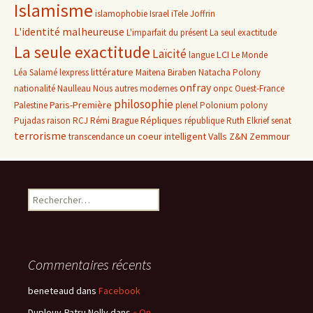
Islamisme
islamophobie
Israel
iTele
Joffrin
L'identité malheureuse
L'imparfait du présent
La seul exactitude
La seule exactitude
Laïcité
LCI
langue
Le Monde
littérature
Léa Salamé
lexpress
Maitena Biraben
Natacha Polony
onfray
nationalité
Naulleau
Nous autres modernes
onpc
Ouest-France
philosophie
Paris-Première
Palestine
plenel
Polonium
polony
Répliques
Pujadas
raison
RCJ
Rémi Brague
république
Ruth Elkrief
senat
terrorisme
un coeur intelligent
Valls
Z&N
Zemmour
transcendance
Rechercher :
Commentaires récents
beneteaud
dans
Facebook
Duplouy-Patru Nelly
dans
« On