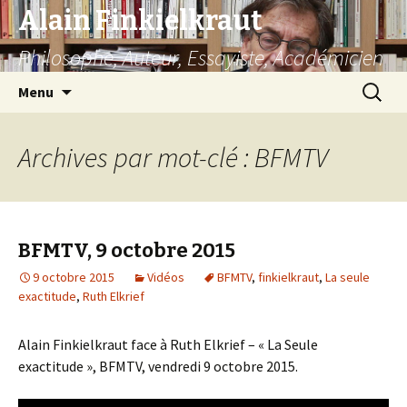
Alain Finkielkraut
Philosophe, Auteur, Essayiste, Académicien
Aller
Recherc
Menu
au
contenu
Archives par mot-clé : BFMTV
BFMTV, 9 octobre 2015
9 octobre 2015
Vidéos
BFMTV
,
finkielkraut
,
La seule
exactitude
,
Ruth Elkrief
Alain Finkielkraut face à Ruth Elkrief – « La Seule
exactitude », BFMTV, vendredi 9 octobre 2015.