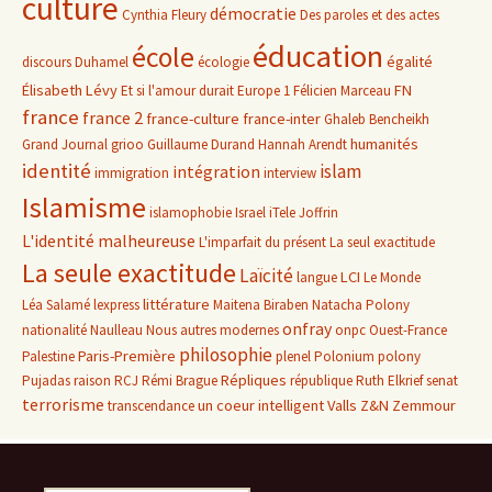
culture
démocratie
Cynthia Fleury
Des paroles et des actes
éducation
école
égalité
discours
Duhamel
écologie
Élisabeth Lévy
FN
Et si l'amour durait
Europe 1
Félicien Marceau
france
france 2
france-culture
france-inter
Ghaleb Bencheikh
humanités
Grand Journal
grioo
Guillaume Durand
Hannah Arendt
identité
islam
intégration
immigration
interview
Islamisme
islamophobie
Israel
iTele
Joffrin
L'identité malheureuse
L'imparfait du présent
La seul exactitude
La seule exactitude
Laïcité
LCI
langue
Le Monde
littérature
Léa Salamé
lexpress
Maitena Biraben
Natacha Polony
onfray
nationalité
Naulleau
Nous autres modernes
onpc
Ouest-France
philosophie
Paris-Première
Palestine
plenel
Polonium
polony
Répliques
Pujadas
raison
RCJ
Rémi Brague
république
Ruth Elkrief
senat
terrorisme
un coeur intelligent
Valls
Z&N
Zemmour
transcendance