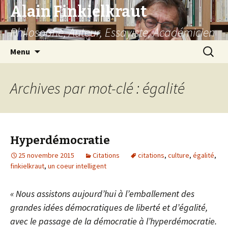
Alain Finkielkraut
Philosophe, Auteur, Essayiste, Académicien
Aller
Recherc
Menu
au
contenu
Archives par mot-clé : égalité
Hyperdémocratie
25 novembre 2015
Citations
citations
,
culture
,
égalité
,
finkielkraut
,
un coeur intelligent
« Nous assistons aujourd’hui à l’emballement des
grandes idées démocratiques de liberté et d’égalité,
avec le passage de la démocratie à l’hyperdémocratie.