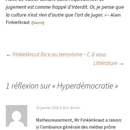
jugement est comme frappé d’interdit. Or, je pense que
la culture n’est rien d’autre que l’art de juger. »
~ Alain
Finkielkraut
[
Source
]
Navigation
←
Finkielkraut face au terrorisme – C à vous
Littérature
→
des
1 réflexion sur «
Hyperdémocratie
»
articles
25 janvier 2016 à 16 h 43 min
Malheureusement, Mr Finkielkraut a raison:
si l’ambiance générale des médias prône