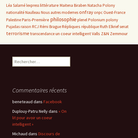
littérature
Léa Salamé
lexpress
Maitena Biraben
Natacha Polony
onfray
nationalité
Naulleau
Nous autres modernes
onpc
Ouest-France
philosophie
Paris-Première
Palestine
plenel
Polonium
polony
Répliques
Pujadas
raison
RCJ
Rémi Brague
république
Ruth Elkrief
senat
terrorisme
un coeur intelligent
Valls
Z&N
Zemmour
transcendance
Rechercher :
Commentaires récents
beneteaud
dans
Facebook
Duplouy-Patru Nelly
dans
« On
lit pour avoir un coeur
intelligent »
Michaud
dans
Discours de