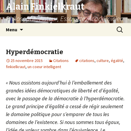
Alain Finkielkraut
Philosophe, Auteur, Essayiste, Académicien
Aller
Recherc
Menu
au
contenu
Hyperdémocratie
25 novembre 2015
Citations
citations
,
culture
,
égalité
,
finkielkraut
,
un coeur intelligent
« Nous assistons aujourd’hui à l’emballement des
grandes idées démocratiques de liberté et d’égalité,
avec le passage de la démocratie à l’hyperdémocratie.
Le grand principe d’égalité a cessé de régir seulement
le domaine politique pour s’emparer de tous les
domaines de l’existence. Si nous sommes tous égaux,
l’idée de valeur sombre dans l’équivalence. Le