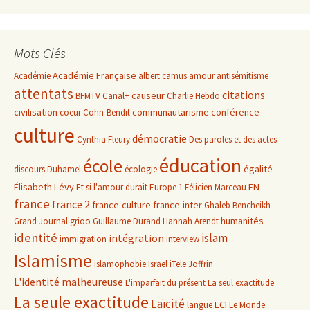
Mots Clés
Académie Française
Académie
albert camus
amour
antisémitisme
attentats
citations
causeur
BFMTV
Canal+
Charlie Hebdo
civilisation
communautarisme
conférence
coeur
Cohn-Bendit
culture
démocratie
Cynthia Fleury
Des paroles et des actes
éducation
école
égalité
discours
Duhamel
écologie
Élisabeth Lévy
FN
Et si l'amour durait
Europe 1
Félicien Marceau
france
france 2
france-culture
france-inter
Ghaleb Bencheikh
humanités
Grand Journal
grioo
Guillaume Durand
Hannah Arendt
identité
islam
intégration
immigration
interview
Islamisme
islamophobie
Israel
iTele
Joffrin
L'identité malheureuse
L'imparfait du présent
La seul exactitude
La seule exactitude
Laïcité
LCI
langue
Le Monde