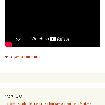
Laisser un commentaire
Mots Clés
Académie Française
Académie
albert camus
amour
antisémitisme