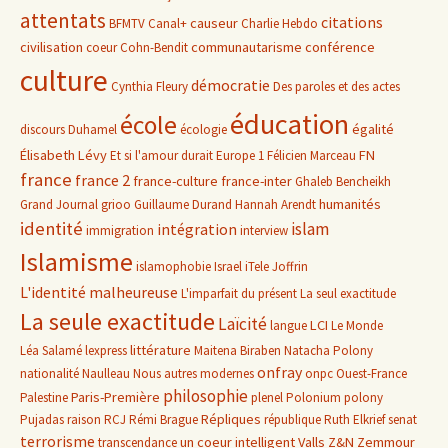
attentats
citations
causeur
BFMTV
Canal+
Charlie Hebdo
civilisation
communautarisme
conférence
coeur
Cohn-Bendit
culture
démocratie
Cynthia Fleury
Des paroles et des actes
éducation
école
égalité
discours
Duhamel
écologie
Élisabeth Lévy
FN
Et si l'amour durait
Europe 1
Félicien Marceau
france
france 2
france-culture
france-inter
Ghaleb Bencheikh
humanités
Grand Journal
grioo
Guillaume Durand
Hannah Arendt
identité
islam
intégration
immigration
interview
Islamisme
islamophobie
Israel
iTele
Joffrin
L'identité malheureuse
L'imparfait du présent
La seul exactitude
La seule exactitude
Laïcité
LCI
langue
Le Monde
littérature
Léa Salamé
lexpress
Maitena Biraben
Natacha Polony
onfray
nationalité
Naulleau
Nous autres modernes
onpc
Ouest-France
philosophie
Paris-Première
Palestine
plenel
Polonium
polony
Répliques
Pujadas
raison
RCJ
Rémi Brague
république
Ruth Elkrief
senat
terrorisme
un coeur intelligent
Valls
Z&N
Zemmour
transcendance