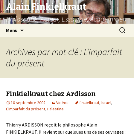
Alain Finkielkraut
Philosophe, Auteur, Essayiste, Académicien
Aller
Recherc
Menu
au
contenu
Archives par mot-clé : L’imparfait
du présent
Finkielkraut chez Ardisson
10 septembre 2002
Vidéos
finkielkraut
,
Israel
,
L'imparfait du présent
,
Palestine
Thierry ARDISSON reçoit le philosophe Alain
FINKIELKRAUT. Il revient sur quelques uns de ses ouvrages :