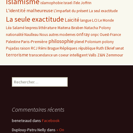
Islamisme
islamophobie
Israel
iTele
Joffrin
L'identité malheureuse
L'imparfait du présent
La seul exactitude
La seule exactitude
Laïcité
LCI
langue
Le Monde
littérature
Léa Salamé
lexpress
Maitena Biraben
Natacha Polony
onfray
nationalité
Naulleau
Nous autres modernes
onpc
Ouest-France
philosophie
Paris-Première
Palestine
plenel
Polonium
polony
Répliques
Pujadas
raison
RCJ
Rémi Brague
république
Ruth Elkrief
senat
terrorisme
un coeur intelligent
Valls
Z&N
Zemmour
transcendance
Rechercher :
Commentaires récents
beneteaud
dans
Facebook
Duplouy-Patru Nelly
dans
« On