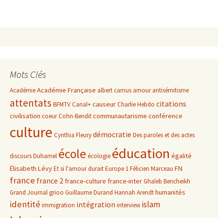
Mots Clés
Académie Française
Académie
albert camus
amour
antisémitisme
attentats
citations
causeur
BFMTV
Canal+
Charlie Hebdo
civilisation
communautarisme
conférence
coeur
Cohn-Bendit
culture
démocratie
Cynthia Fleury
Des paroles et des actes
éducation
école
égalité
discours
Duhamel
écologie
Élisabeth Lévy
FN
Et si l'amour durait
Europe 1
Félicien Marceau
france
france 2
france-culture
france-inter
Ghaleb Bencheikh
humanités
Grand Journal
grioo
Guillaume Durand
Hannah Arendt
identité
islam
intégration
immigration
interview