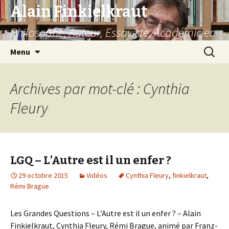
Alain Finkielkraut
Philosophe, Auteur, Essayiste, Académicien
Aller
Recherc
Menu
au
contenu
Archives par mot-clé : Cynthia
Fleury
LGQ – L’Autre est il un enfer ?
29 octobre 2015
Vidéos
Cynthia Fleury
,
finkielkraut
,
Rémi Brague
Les Grandes Questions – L’Autre est il un enfer ? – Alain
Finkielkraut, Cynthia Fleury, Rémi Brague, animé par Franz-