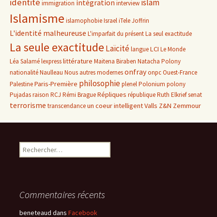
identité
islam
intégration
immigration
interview
Islamisme
islamophobie
Israel
iTele
Joffrin
L'identité malheureuse
L'imparfait du présent
La seul exactitude
La seule exactitude
Laïcité
LCI
langue
Le Monde
littérature
Léa Salamé
lexpress
Maitena Biraben
Natacha Polony
onfray
nationalité
Naulleau
Nous autres modernes
onpc
Ouest-France
philosophie
Paris-Première
Palestine
plenel
Polonium
polony
Répliques
Pujadas
raison
RCJ
Rémi Brague
république
Ruth Elkrief
senat
terrorisme
un coeur intelligent
Valls
Z&N
Zemmour
transcendance
Rechercher :
Commentaires récents
beneteaud
dans
Facebook