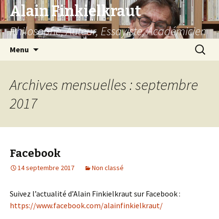
Alain Finkielkraut
Philosophe, Auteur, Essayiste, Académicien
Aller
Recherc
Menu
au
contenu
Archives mensuelles : septembre
2017
Facebook
14 septembre 2017
Non classé
Suivez l’actualité d’Alain Finkielkraut sur Facebook :
https://www.facebook.com/alainfinkielkraut/