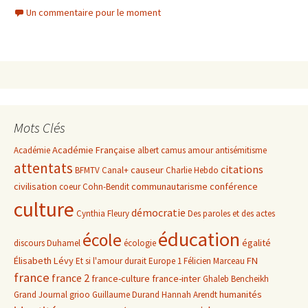
Un commentaire pour le moment
Mots Clés
Académie Française
Académie
albert camus
amour
antisémitisme
attentats
citations
causeur
BFMTV
Canal+
Charlie Hebdo
civilisation
communautarisme
conférence
coeur
Cohn-Bendit
culture
démocratie
Cynthia Fleury
Des paroles et des actes
éducation
école
égalité
discours
Duhamel
écologie
Élisabeth Lévy
FN
Et si l'amour durait
Europe 1
Félicien Marceau
france
france 2
france-culture
france-inter
Ghaleb Bencheikh
humanités
Grand Journal
grioo
Guillaume Durand
Hannah Arendt