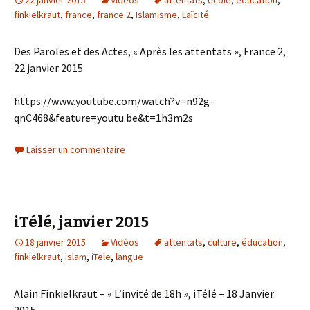
finkielkraut
,
france
,
france 2
,
Islamisme
,
Laïcité
Des Paroles et des Actes, « Après les attentats », France 2,
22 janvier 2015
https://www.youtube.com/watch?v=n92g-
qnC468&feature=youtu.be&t=1h3m2s
Laisser un commentaire
iTélé, janvier 2015
18 janvier 2015
Vidéos
attentats
,
culture
,
éducation
,
finkielkraut
,
islam
,
iTele
,
langue
Alain Finkielkraut – « L’invité de 18h », iTélé – 18 Janvier
2015