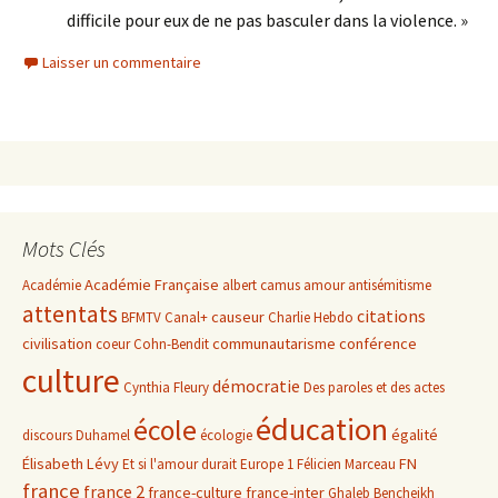
difficile pour eux de ne pas basculer dans la violence. »
Laisser un commentaire
Mots Clés
Académie Française
Académie
albert camus
amour
antisémitisme
attentats
citations
causeur
BFMTV
Canal+
Charlie Hebdo
civilisation
communautarisme
conférence
coeur
Cohn-Bendit
culture
démocratie
Cynthia Fleury
Des paroles et des actes
éducation
école
égalité
discours
Duhamel
écologie
Élisabeth Lévy
FN
Et si l'amour durait
Europe 1
Félicien Marceau
france
france 2
france-culture
france-inter
Ghaleb Bencheikh