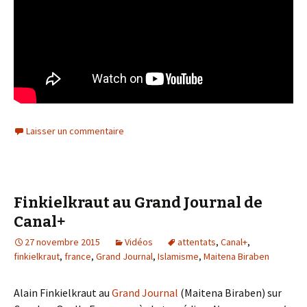
Laisser un commentaire
Finkielkraut au Grand Journal de
Canal+
27 novembre 2015
Vidéos
attentats
,
Canal+
,
finkielkraut
,
france
,
Grand Journal
,
Islamisme
,
Maitena Biraben
Alain Finkielkraut au
Grand Journal
(Maitena Biraben) sur