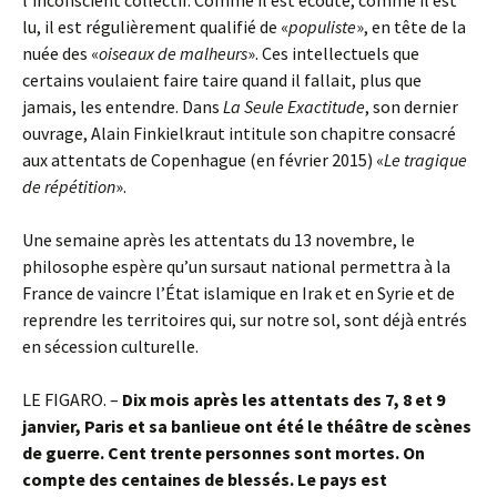
lu, il est régulièrement qualifié de «
populiste
», en tête de la
nuée des «
oiseaux de malheurs
». Ces intellectuels que
certains voulaient faire taire quand il fallait, plus que
jamais, les entendre. Dans
La Seule Exactitude
, son dernier
ouvrage, Alain Finkielkraut intitule son chapitre consacré
aux attentats de Copenhague (en février 2015) «
Le tragique
de répétition
».
Une semaine après les attentats du 13 novembre, le
philosophe espère qu’un sursaut national permettra à la
France de vaincre l’État islamique en Irak et en Syrie et de
reprendre les territoires qui, sur notre sol, sont déjà entrés
en sécession culturelle.
LE FIGARO. –
Dix mois après les attentats des 7, 8 et 9
janvier, Paris et sa banlieue ont été le théâtre de scènes
de guerre. Cent trente personnes sont mortes. On
compte des centaines de blessés. Le pays est