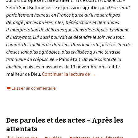
Selon Saul Bellow, cette expression signifie que «
Dieu serait
parfaitement heureux en France parce qu’il ne serait pas
dérangé par les prières, rites, bénédictions et demandes
d’interprétation de délicates questions diététiques. Environné
d’incroyants, Lui aussi pourrait se détendre le soir venu tout
comme des milliers de Parisiens dans leur café préféré. Peu de
choses sont plus agréables, plus civilisées qu’une terrasse
tranquille au crépuscule.
» Paris était «
la ville sainte de la
laïcité
», mais les massacres du 13 novembre ont fait le
Finkielkraut : «Nous viv
malheur de Dieu.
Continuer la lecture de
→
Laisser un commentaire
Des paroles et des actes – Après les
attentats
22 janvier 2015
Vidéos
attentats
,
école
,
éducation
,