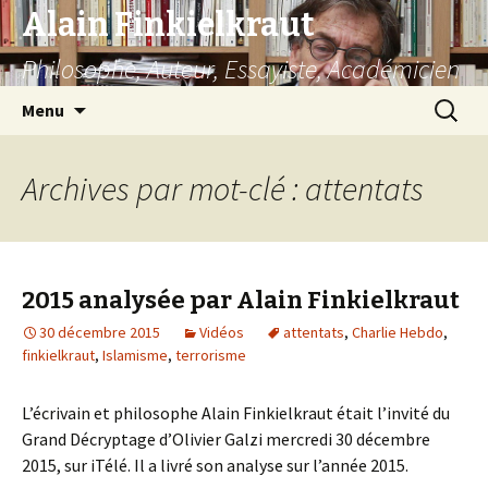
Alain Finkielkraut
Philosophe, Auteur, Essayiste, Académicien
Aller
Recherc
Menu
au
contenu
Archives par mot-clé : attentats
2015 analysée par Alain Finkielkraut
30 décembre 2015
Vidéos
attentats
,
Charlie Hebdo
,
finkielkraut
,
Islamisme
,
terrorisme
L’écrivain et philosophe Alain Finkielkraut était l’invité du
Grand Décryptage d’Olivier Galzi mercredi 30 décembre
2015, sur iTélé. Il a livré son analyse sur l’année 2015.