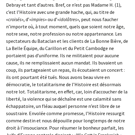
Debray et tant d’autres. Bref, ce n’est pas Madame H. (1),
c’est l’Histoire avec une grande hache, qui, au titre de
«
croisés
», d’«
impies
» ou d’«
idolâtres
», peut nous faucher
n’importe où, à tout moment, quels que soient notre âge,
notre sexe, notre profession ou notre appartenance. Les
spectateurs du Bataclan et les clients de La Bonne Bière, de
La Belle Équipe, du Carillon et du Petit Cambodge ne
portaient pas d’uniforme. Ils ne militaient pour aucune
cause, ils ne remplissaient aucun mandat. Ils buvaient un
coup, ils partageaient un repas, ils écoutaient un concert :
ils ont pourtant été tués. Nous avons beau vivre en
démocratie, le totalitarisme de l’Histoire est désormais
notre lot. Totalitarisme, en effet, car, loin d’accoucher de la
liberté, la violence qui se déchaîne est une calamité sans
échappatoire, un fléau auquel personne n’est libre de se
soustraire. Envolée comme promesse, l’Histoire ressurgit
comme destin et nous dépouille pour longtemps de notre
droit à l’insouciance. Pour résumer le bonheur parfait, les
Juifs d’Europe centrale disaient : «
Wie Gott in Frankreich.
»