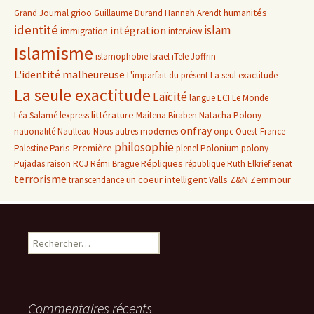
humanités
Grand Journal
grioo
Guillaume Durand
Hannah Arendt
identité
islam
intégration
immigration
interview
Islamisme
islamophobie
Israel
iTele
Joffrin
L'identité malheureuse
L'imparfait du présent
La seul exactitude
La seule exactitude
Laïcité
LCI
langue
Le Monde
littérature
Léa Salamé
lexpress
Maitena Biraben
Natacha Polony
onfray
nationalité
Naulleau
Nous autres modernes
onpc
Ouest-France
philosophie
Paris-Première
Palestine
plenel
Polonium
polony
Répliques
Pujadas
raison
RCJ
Rémi Brague
république
Ruth Elkrief
senat
terrorisme
un coeur intelligent
Valls
Z&N
Zemmour
transcendance
Rechercher :
Commentaires récents