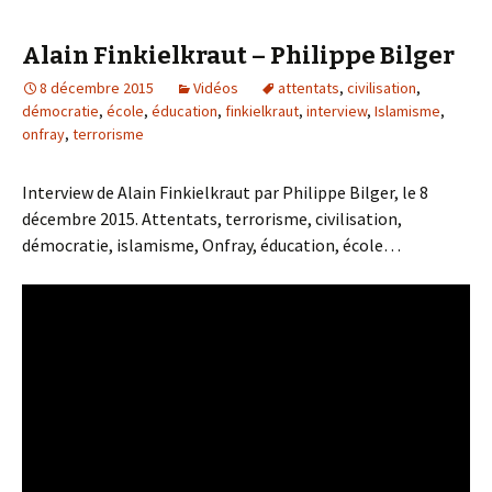
Alain Finkielkraut – Philippe Bilger
8 décembre 2015
Vidéos
attentats
,
civilisation
,
démocratie
,
école
,
éducation
,
finkielkraut
,
interview
,
Islamisme
,
onfray
,
terrorisme
Interview de Alain Finkielkraut par Philippe Bilger, le 8
décembre 2015. Attentats, terrorisme, civilisation,
démocratie, islamisme, Onfray, éducation, école…