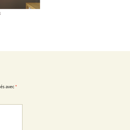
s
ués avec
*