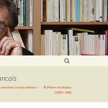
Rechercher :
ancais
s mentons à nous-mêmes »
Pleine résolution
(1000 × 640)